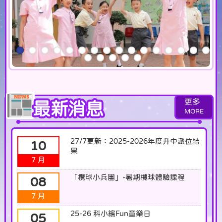
更多
27/7更新：2025-2026年度升中派位結
10
果
7 月
「欖球小兵團」-暑期欖球體驗課程
08
7 月
25-26 科小繽Fun童樂日
05