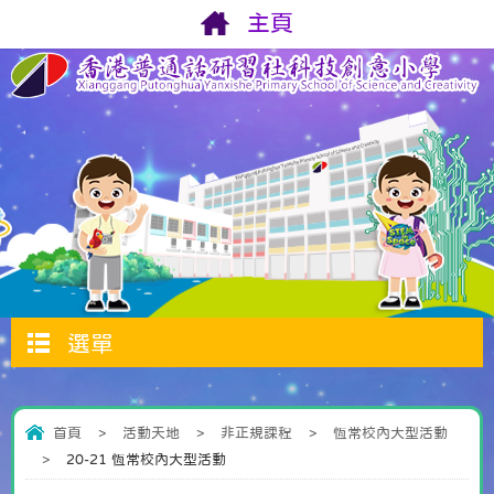
主頁
選單
首頁
>
活動天地
>
非正規課程
>
恆常校內大型活動
>
20-21 恆常校內大型活動