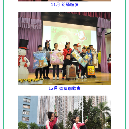
11月 朗誦匯演
12月 聖誕聯歡會