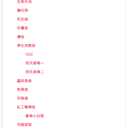
生態水池
蘭花角
校史館
校董室
禮堂
學生活動室
G02
雨天操場一
雨天操場二
藝術長廊
教員室
校務處
社工輔導室
歡樂小白屋
伺服器室