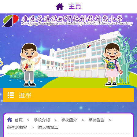
主頁
選單
首頁
>
學校介紹
>
學校簡介
>
學校設施
>
學生活動室
>
雨天操場二