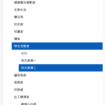
蝴蝶園及蝶影居
生態水池
蘭花角
校史館
校董室
禮堂
學生活動室
G02
雨天操場一
雨天操場二
藝術長廊
教員室
校務處
社工輔導室
歡樂小白屋