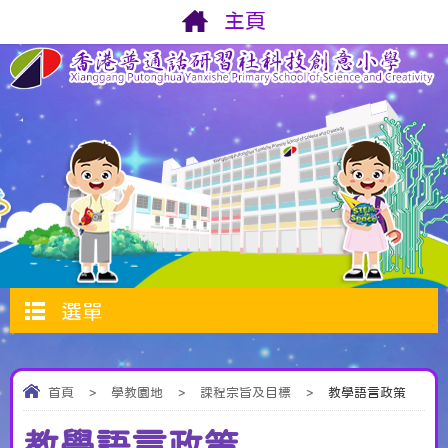
主頁
選單
首頁
>
學教園地
>
課程宗旨及目標
>
教學語言政策
教學語言政策