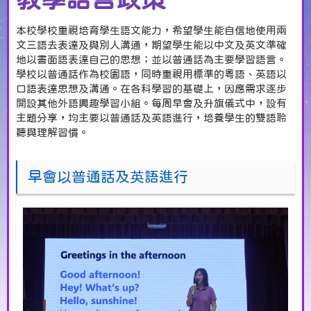
本校學校重視培育學生語文能力，希望學生能自信地使用兩
文三語去表達及與別人溝通，期望學生能以中文及英文準確
地以書面語表達自己的思想；並以普通話為主要學習語言。
學校以普通話作為校園語，同時重視用標準的粵語、英語以
口語表達思想及溝通。在各科學習的基礎上，因應需求逐步
開設其他外語興趣學習小組。每周早會及升旗儀式中，設有
主題分享，均主要以普通話及英語進行，培養學生的雙語聆
聽與理解習慣。
早會以普通話及英語進行