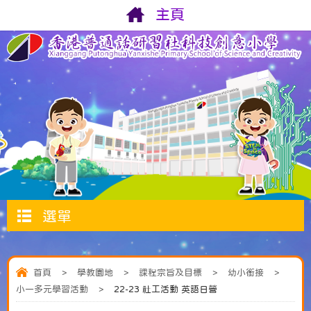
主頁
選單
首頁
>
學教園地
>
課程宗旨及目標
>
幼小銜接
>
小一多元學習活動
>
22-23 社工活動 英語日營