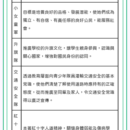
小
目標是培養良好的品格、發展潛能，使她們成為
女
獨立、有自信、有責任感的良好公民，能服務社
童
會。
軍
升
推廣學校的升旗文化，讓學生親身參與，認識與
旗
關心國家，增強對國民身份的認同。
隊
交
透過教育層面向青少年隊員灌輸交通安全的基本
通
常識，使他們清楚了解使用道路時應持有的正確
安
態度，從而推廣至同輩及家人，令交通安全常識
全
得以廣泛宣傳。
隊
紅
十
本著紅十字人道精神，關懷身體弱能及傷病學