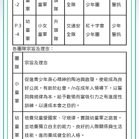
童
旗
-2
童軍
全隊
少年團
警訊
軍
隊
幼
升
P.3
小女
交通安
紅十字會
少年
童
旗
-4
童軍
全隊
少年團
警訊
軍
隊
各團隊宗旨及理念：
團
宗旨及理念
隊
促進青少年身心精神的陶冶與啟發，使能成為良
小
好公民，有助於社會。/n在成年人領導下，以誓
童
詞與規律為本，給予歡愉而富吸引力之有進度性
軍
訓練，以達成本會之目的。
幼
培養兒童愛國家、守規律，實踐幼童軍之諾言，
童
並培養獨立自主的能力、良好的人際關係與生活
軍
技能，進而養成健全的人格。