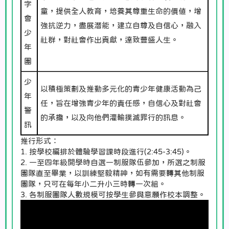
字
童，提供全人教育，培養其尊重生命的價值，增
會
強抗逆力，盡展潛能，建立自尊及自信心，融入
少
社群，對社會作出貢獻，達致豐盛人生。
年
團
少
以積極策劃及推動多元化的青少年健康活動為己
年
任，旨在增強青少年的責任感，自信心及對社會
警
的承擔，以及向他們灌輸撲滅罪行的訊息。
訊
推行形式：
1. 按學校編排於體驗學習課時段進行(2:45-3:45)。
2. 一至四年級開學時自選一制服隊伍參加，所選之制服
團隊直至畢業，以訓練堅毅精神，如有需要轉其他制服
團隊，只可在每年小二升小三時轉一次組。
3. 各制服團隊人數規模可按學生參與意願作校本調整。