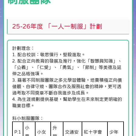
25-26年度 「一人一制服」計劃
計劃理念：
1. 配合校訓：敏思慎行，堅毅進取。
2. 配合正向教育的發展及推行，強化「智慧與知識」、
「公義」、「仁愛」、「勇氣」、「節制」等美德及延
伸之品格強項。
3. 藉著不同制服團隊之多元學習體驗，培養積極正向價
值觀、自律守規、團隊合作及服務社會的精神，更可透
過考取不同獎章不斷自我進步及成長。
4. 為生涯規劃提供基礎，幫助學生在未來制定更明確的
職業目標。
科小制服團隊：
小
升
P.1
小女
交通安
紅十字會
少年