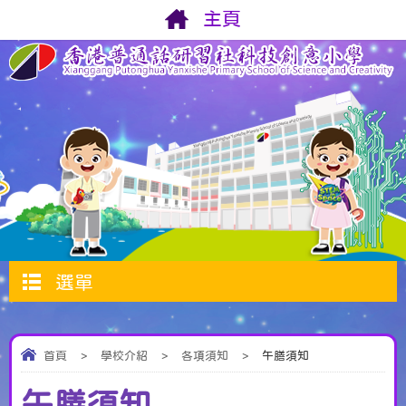
主頁
選單
首頁
>
學校介紹
>
各項須知
>
午膳須知
午膳須知