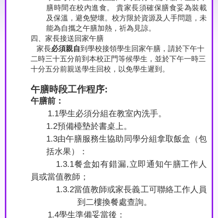
膳時間在校內進食。 貴家長須確保膳食妥為裝載
及保溫，避免變壞。校方限於資源及人手問題，未
能為自攜之午膳加熱，祈為見諒。
四、
家長接送回家午膳
家長
必須親自
到學校接領學生回家午膳，請於下午十
二時三十五分前到本校正門等候學生，並於下午一時三
十分五分前親送學生回校，以免學生遲到。
午膳時段工作程序
:
午膳前：
1.1
學生必須分組在教室內洗手。
1.2
預備檯墊於書桌上。
1.3
由午膳服務生協助同學分組拿取飯盒（包
括水果）：
1.3.1
餐盒如有錯漏
,
立即通知午膳工作人
員或當值教師；
1.3.2
當值教師或家長義工可聯絡工作人員
到二樓換餐處查詢。
1.4
學生準備妥當後：