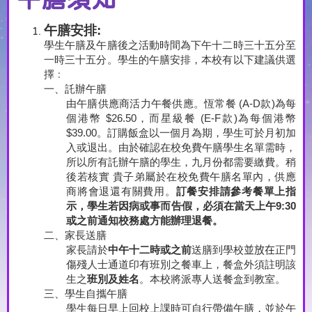
午膳安排
:
學生午膳及午膳後之活動時間為下午十二時三十五分至
一時三十五分。學生的午膳安排，本校有以下建議供選
擇﹕
一、
託辦午膳
由午膳供應商活力午餐供應。恆常餐
(A-D
款
)
為每
個港幣
$26.50
，而星級餐
(E-F
款
)
為每個港幣
$39.00
。訂購飯盒以一個月為期，學生可於月初加
入或退出。由於確認在校免費午膳學生名單需時，
所以所有託辦午膳的學生，九月份都需要繳費。稍
後若核實 貴子弟屬於在校免費午膳名單內，供應
商將會退還有關費用。
訂餐安排請參考餐單上指
示
，學生若因病或事而告假，必須在當天上午
9:30
或之前通知校務處方能辦理退餐。
二、
家長送膳
家長請於
中午十二時或之前
送膳到學校
並放在
正門
傷殘人士通道印有班別之餐車上，餐盒外須註明該
生之
班別及姓名
。本校將派專人送餐盒到教室。
三、
學生自攜午膳
學生每日早上回校上課時可自行帶備午膳，並於午