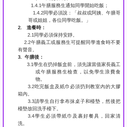
1.4.1
午膳服務生通知同學開始吃飯；
1.4.2
同學必須說：「叔叔或阿姨、午膳哥
哥或姐姐，各位同學吃飯。」
2.
進餐時：
2.1
同學必須保持安靜。
2.2
午膳義工或服務生可提醒同學進食時不要
有聲音。
3.
午膳後：
3.1
學生在扔掉飯盒前，須先讓當值家長義工
或午膳服務生檢查，以免學生浪費食
物。
3.2
吃完飯盒及紙巾必須扔到教室內的大膠
箱內。
3.3
請學生自行拿布抹桌子和檯墊，然後把
檯墊放回洗手檯下。
3.4
學生必須帶紙巾及裹好餐具，回家清
洗。