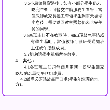
3.5
小息鐘聲響過後，如有小部分學生仍未
吃完午餐，可暫交午膳服務生看管，當
值教師或家長義工帶領學生到雨天操場
小息後，需要返回教室照顧仍未吃完午
餐的同學。
3.6
當班主任不在教室時，如出現緊急事情或
有學生嘔吐，當值教師可派班長通知班
主任或午膳組成員。
3.7
切勿讓學生單獨留在教室。
4.
其他：
4.1
各班班主任須每個月更新一份學生回家
吃飯的名單交午膳組成員。
4.2
飯單必須貼於靠門口處
(
學生能查閱的地
方
)
。