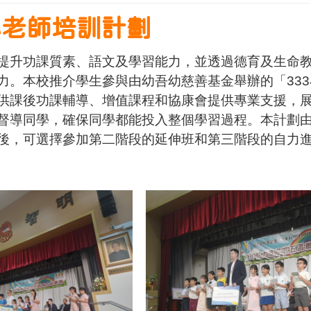
小老師培訓計劃
提升功課質素、語文及學習能力，並透過德育及生命
力。本校推介學生參與由幼吾幼慈善基金舉辦的「333小
供課後功課輔導、增值課程和協康會提供專業支援，
督導同學，確保同學都能投入整個學習過程。本計劃
後，可選擇參加第二階段的延伸班和第三階段的自力