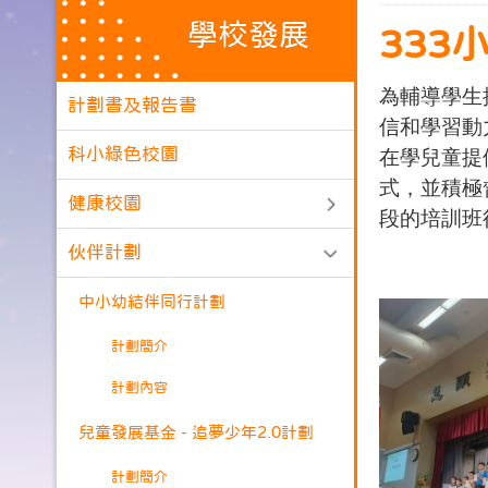
學校發展
333
為輔導學生
計劃書及報告書
信和學習動
科小綠色校園
在學兒童提
式，並積極
健康校園
段的培訓班
伙伴計劃
中小幼結伴同行計劃
計劃簡介
計劃內容
兒童發展基金 - 追夢少年2.0計劃
計劃簡介