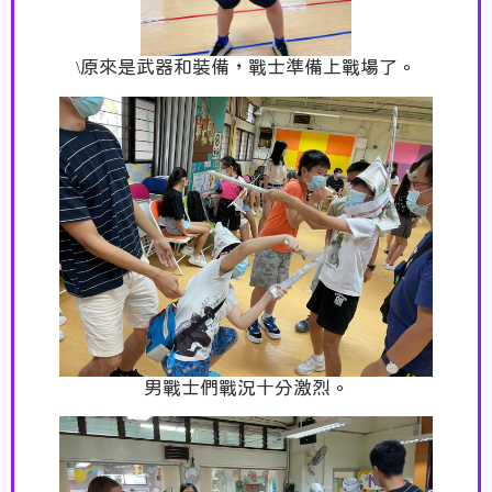
\
原來是武器和裝備，戰士準備上戰場了
。
男戰士們戰況十分激烈。