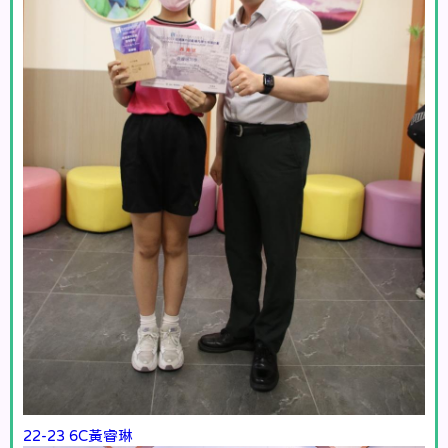
22-23 6C黃睿琳