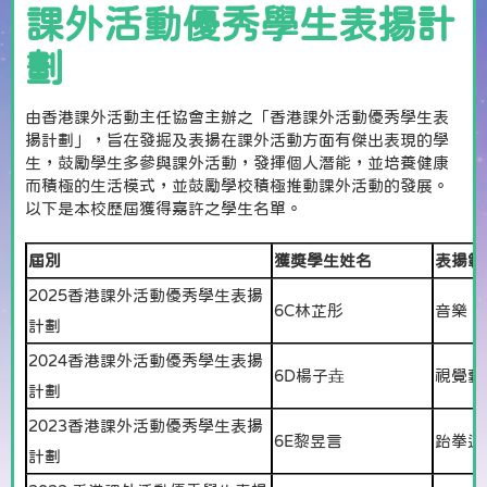
課外活動優秀學生表揚計
劃
由香港課外活動主任協會主辦之「香港課外活動優秀學生表
揚計劃」，旨在發掘及表揚在課外活動方面有傑出表現的學
生，鼓勵學生多參與課外活動，發揮個人潛能，並培養健康
而積極的生活模式，並鼓勵學校積極推動課外活動的發展。
以下是本校歷屆獲得嘉許之學生名單。
屆別
獲獎學生姓名
表揚範
2025香港課外活動優秀學生表揚
6C林芷彤
音樂、
計劃
2024香港課外活動優秀學生表揚
6D楊子垚
視覺藝
計劃
2023香港課外活動優秀學生表揚
6E黎昱言
跆拳道
計劃