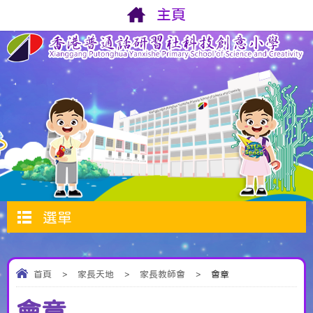
主頁
選單
首頁
>
家長天地
>
家長教師會
>
會章
會章