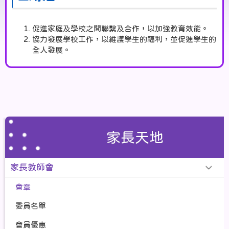
促進家庭及學校之間聯繫及合作，以加強教育效能。
協力發展學校工作，以維護學生的福利，並促進學生的
全人發展。
促進家長間的聯繫及支援，關心子女的學習和成長。
由家長教師會舉辦的任何活動均必須遵守《基本法》及
《國安法》之規定，不可涉及危害國家安全的行為和活
動。
三. 會員權利與義務
家長天地
會員
凡本校學生的家長均可以自動成為本會會員，惟
家長教師會
必須繳交會費。家長是指學生的父或母、監護人
或實際管養該學生的人。每家庭只佔一會籍，以
會章
最低班級為準，以入學年級起計一次性繳交六年
會費。如有第二名子女入學，只需繳交與兄姊相
委員名單
差年份之會費。
教職會員：凡本校現職教師及職員，均自動成為
會員優惠