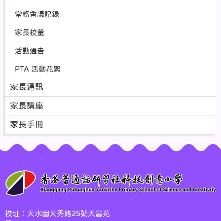
教職會員。不須繳交會費。若本校現職教師或職
常務會議記錄
員同時亦為本校家長，則只能以教職會員身份參
加本會。
家長校董
名譽會員：凡對本會作出貢獻的人士，經常務委
員會通過及作出邀請，可成為名譽會員。不須繳
活動通告
交會費。
名譽顧問：本校校長為本會當然之「名譽顧
PTA 活動花絮
問」。
家長通訊
權利
家長會員享有動議、和議、發言、表決、選舉及
家長講座
被選權，並有權按規定參與本會所辦的各項活
動。
家長手冊
教職會員享有動議、和議、發言、表決、選舉及
被選權，並有權按規定參與本會所辦的各項活
動。
名譽會員並不享有動議、和議、表決、選舉及被
選權，但享有發言權，並有權按規定參與本會所
辦的各項活動。
義務
會員有義務出席會員大會及特別會員大會。
會員有義務遵守會章及會員大會或常務委員會通
校址：天水圍天秀路25號天富苑