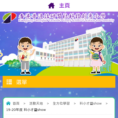
主頁
選單
首頁
>
活動天地
>
全方位學習
>
科小才藝show
>
19-20年度 科小才藝show