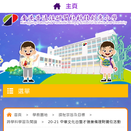
主頁
選單
首頁
>
學教園地
>
課程宗旨及目標
>
跨學科學習及閱讀
>
20-21 中華文化日暨才德兼備理財攤位活動