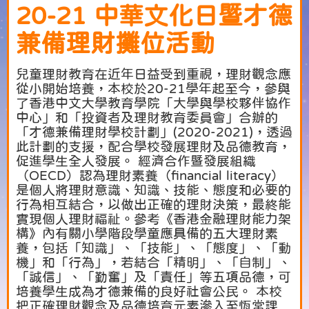
20-21 中華文化日暨才德
兼備理財攤位活動
兒童理財教育在近年日益受到重視，理財觀念應
從小開始培養，本校於20-21學年起至今，參與
了香港中文大學教育學院「大學與學校夥伴協作
中心」和「投資者及理財教育委員會」合辦的
「才德兼備理財學校計劃」(2020-2021)，透過
此計劃的支援，配合學校發展理財及品德教育，
促進學生全人發展。 經濟合作暨發展組織
（OECD）認為理財素養（financial literacy）
是個人將理財意識、知識、技能、態度和必要的
行為相互結合，以做出正確的理財決策，最終能
實現個人理財福祉。參考《香港金融理財能力架
構》內有關小學階段學童應具備的五大理財素
養，包括「知識」、「技能」、「態度」、「動
機」和「行為」，若結合「精明」、「自制」、
「誠信」、「勤奮」及「責任」等五項品德，可
培養學生成為才德兼備的良好社會公民。 本校
把正確理財觀念及品德培育元素滲入至恆常課