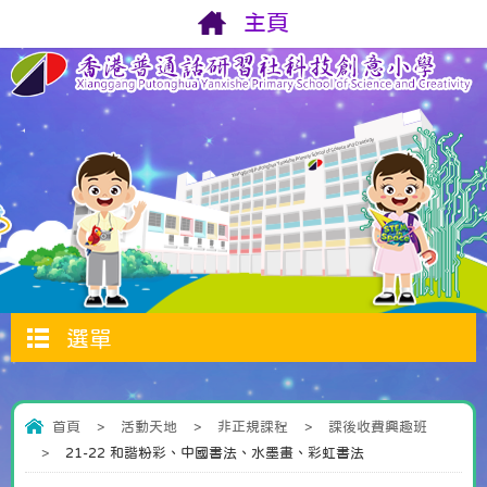
主頁
選單
首頁
>
活動天地
>
非正規課程
>
課後收費興趣班
>
21-22 和諧粉彩、中國書法、水墨畫、彩虹書法