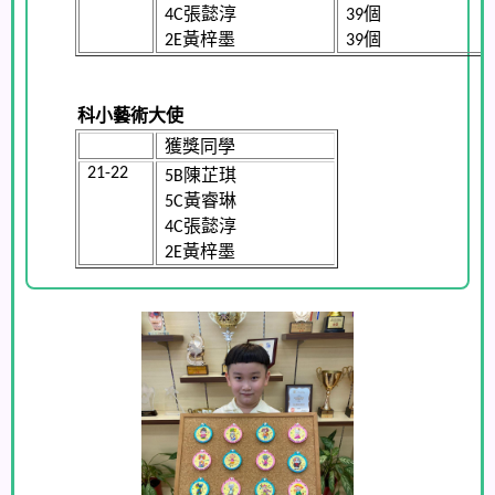
張懿淳
個
4
C
3
9
黃梓墨
個
2
E
3
9
科小藝術大
使
獲獎同學
陳芷琪
2
1-22
5
B
黃睿琳
5
C
張懿淳
4
C
黃梓墨
2
E