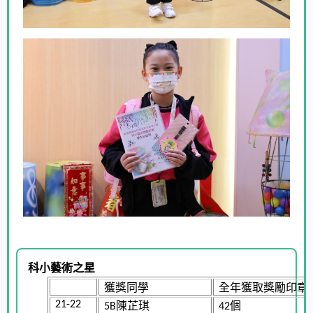
科小藝術之星
獲獎同學
全年獲取獎勵印章
陳芷琪
個
2
1-22
5
B
4
2