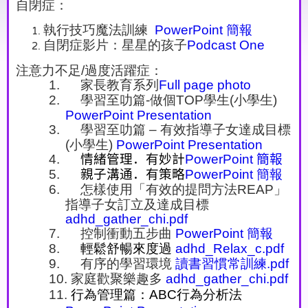
自閉症：
執行技巧魔法訓練
PowerPoint
簡報
自閉症影片：星星的孩子
Podcast One
注意力不足
/
過度活躍症：
1.
家長教育系列
Full page photo
2.
學習至叻篇
-
做個
TOP
學生
(
小學生
)
PowerPoint Presentation
3.
學習至叻篇 – 有效指導子女達成目標
(
小學生
)
PowerPoint Presentation
4.
情緒管理．有妙計
PowerPoint
簡報
5.
親子溝通．有策略
PowerPoint
簡報
6.
怎樣使用「有效的提問方法
REAP
」
指導子女訂立及達成目標
adhd_gather_chi.pdf
7.
控制衝動五步曲
PowerPoint
簡報
8.
輕鬆舒暢來度過
adhd_Relax_c.pdf
9.
有序的學習環境
讀書習慣常訓練
.pdf
10.
家庭歡聚樂趣多
adhd_gather_chi.pdf
11.
行為管理篇：
ABC
行為分析法