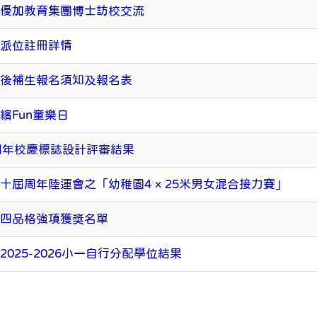
港優加教育集團博士訪校交流
一派位註冊詳情
一後補生報名須知及報名表
繽Fun童樂日
周年校慶標誌設計評審結果
十屆周年陸運會之「幼稚園4 × 25米男女混合接力賽」
十四品格強項獲獎名單
2025-2026小一自行分配學位結果