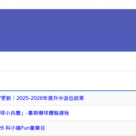
題
/7更新：2025-2026年度升中派位結果
球小兵團」-暑期欖球體驗課程
-26 科小繽Fun童樂日