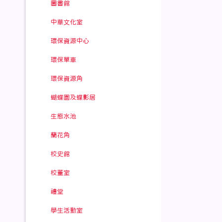
圖書館
中華文化室
環保資源中心
環保單車
環保資源角
蝴蝶園及蝶影居
生態水池
蘭花角
校史館
校董室
禮堂
學生活動室