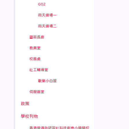
G02
雨天操場一
雨天操場二
藝術長廊
教員室
校務處
社工輔導室
歡樂小白屋
伺服器室
政策
學校刊物
香港普通話研習社科技創意小學學校